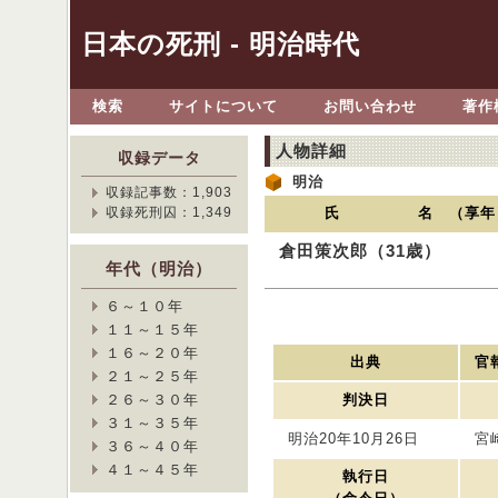
日本の死刑 - 明治時代
検索
サイトについて
お問い合わせ
著作
人物詳細
収録データ
明治
収録記事数：1,903
収録死刑囚：1,349
氏 名 （享年
倉田策次郎（31歳）
年代（明治）
６～１０年
１１～１５年
１６～２０年
出典
官報
２１～２５年
２６～３０年
判決日
３１～３５年
明治20年10月26日
宮
３６～４０年
４１～４５年
執行日