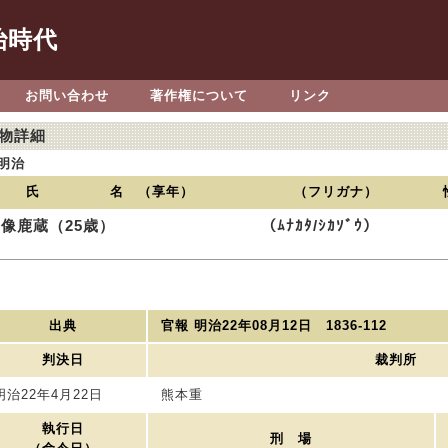
治時代
お問い合わせ
著作権について
リンク
物詳細
明治
氏 名 （享年）
（フリガナ）
像鹿蔵（25歳）
（ﾑﾅｶﾀ/ｼｶｿﾞｳ）
出典
官報 明治22年08月12日 1836-112
判決日
裁判所
明治22年4月22日
熊本重
執行日
刑 場