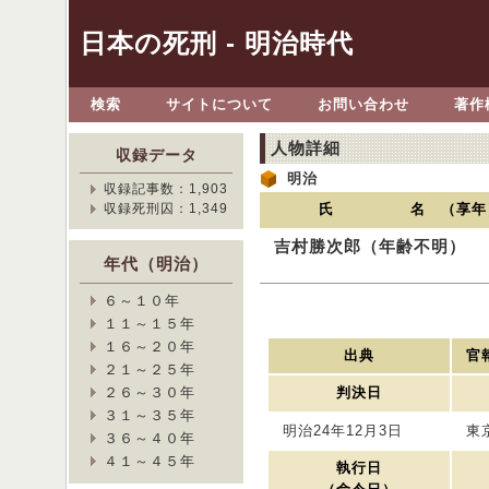
日本の死刑 - 明治時代
検索
サイトについて
お問い合わせ
著作
人物詳細
収録データ
明治
収録記事数：1,903
収録死刑囚：1,349
氏 名 （享年
吉村勝次郎（年齢不明）
年代（明治）
６～１０年
１１～１５年
１６～２０年
出典
官報
２１～２５年
２６～３０年
判決日
３１～３５年
明治24年12月3日
東
３６～４０年
４１～４５年
執行日