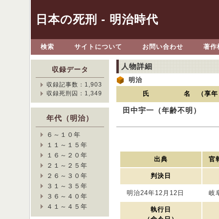
日本の死刑 - 明治時代
検索
サイトについて
お問い合わせ
著作
人物詳細
収録データ
明治
収録記事数：1,903
収録死刑囚：1,349
氏 名 （享年
田中宇一（年齢不明）
年代（明治）
６～１０年
１１～１５年
１６～２０年
出典
官報
２１～２５年
２６～３０年
判決日
３１～３５年
明治24年12月12日
岐
３６～４０年
４１～４５年
執行日