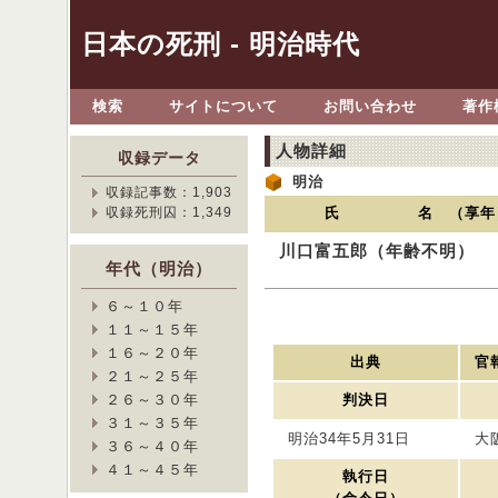
日本の死刑 - 明治時代
検索
サイトについて
お問い合わせ
著作
人物詳細
収録データ
明治
収録記事数：1,903
収録死刑囚：1,349
氏 名 （享年
川口富五郎（年齢不明）
年代（明治）
６～１０年
１１～１５年
１６～２０年
出典
官報
２１～２５年
２６～３０年
判決日
３１～３５年
明治34年5月31日
大
３６～４０年
４１～４５年
執行日